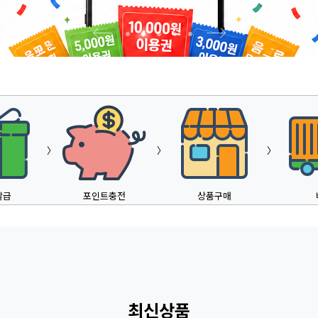
〉
〉
〉
발급
포인트충전
상품구매
최신상품