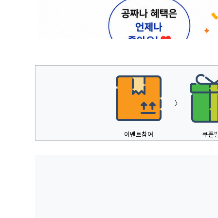
1
2
3
4
5
〉
이벤트참여
쿠폰