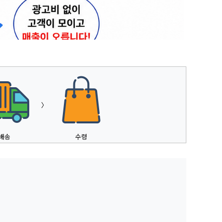
〉
배송
수령